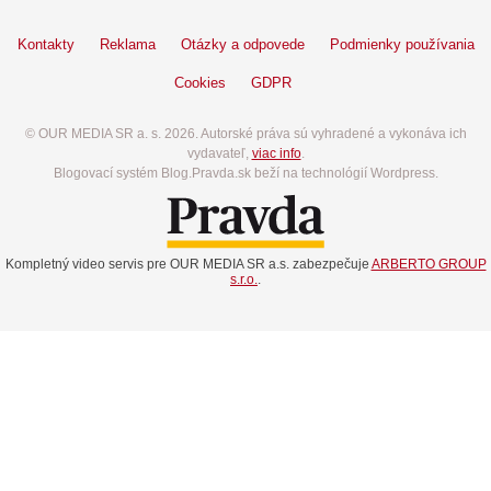
Kontakty
Reklama
Otázky a odpovede
Podmienky používania
Cookies
GDPR
© OUR MEDIA SR a. s. 2026. Autorské práva sú vyhradené a vykonáva ich
vydavateľ,
viac info
.
Blogovací systém Blog.Pravda.sk beží na technológií Wordpress.
Kompletný video servis pre OUR MEDIA SR a.s. zabezpečuje
ARBERTO GROUP
s.r.o.
.