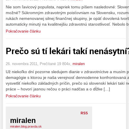
Nie som ľavicový populista, napriek tomu píšem nasledovné: Slovens
možné? Súkromným zdravotným poisťovniam na Slovensku, rozumej 
rukách nemenovanej silnej finančnej skupiny, je opäť dovolená tvor
automaticky minutý na kvalitnejšiu zdravotnú starostlivosť. Nebolo 
Pokračovanie článku
Prečo sú tí lekári takí nenásytní
26. novembra 2011, Prečítané 19 804x,
miralen
Už niekoľko dní pozorne sledujem dianie v zdravotníctve a musím p
demagógie s ktorou je naša verejnosť dennodenne konfrontovaná 
vysvetliť niekoľko základných príčin, prečo sú slovenskí lekári takí 
práce – hovorí jasnou rečou o práci nadčas a o dĺžke […]
Pokračovanie článku
RSS
miralen
miralen.blog.pravda.sk