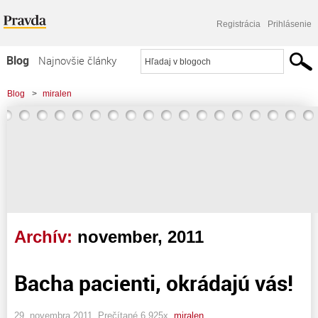
Registrácia
Prihlásenie
Blog
Najnovšie články
Najčítanejšie články
Blog
>
miralen
Najkomentovanejšie články
Zoznam blogov
Komerčné blogy
Archív:
november, 2011
Bacha pacienti, okrádajú vás!
29. novembra 2011, Prečítané 6 925x,
miralen