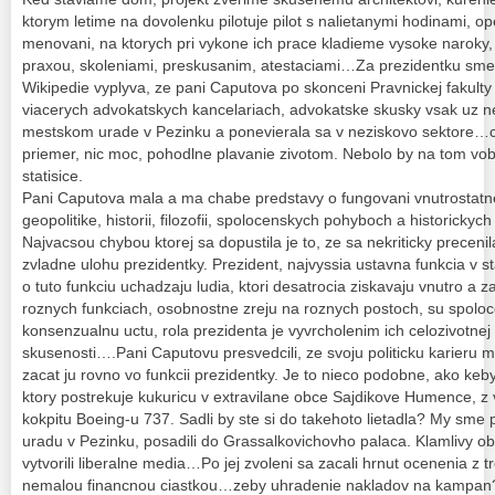
ktorym letime na dovolenku pilotuje pilot s nalietanymi hodinami, op
menovani, na ktorych pri vykone ich prace kladieme vysoke naroky,
praxou, skoleniami, preskusanim, atestaciami…Za prezidentku sme s
Wikipedie vyplyva, ze pani Caputova po skonceni Pravnickej fakulty
viacerych advokatskych kancelariach, advokatske skusky vsak uz ne
mestskom urade v Pezinku a ponevierala sa v neziskovo sektore…c
priemer, nic moc, pohodlne plavanie zivotom. Nebolo by na tom vobe
statisice.
Pani Caputova mala a ma chabe predstavy o fungovani vnutrostatnej p
geopolitike, historii, filozofii, spolocenskych pohyboch a historickyc
Najvacsou chybou ktorej sa dopustila je to, ze sa nekriticky preceni
zvladne ulohu prezidentky. Prezident, najvyssia ustavna funkcia v s
o tuto funkciu uchadzaju ludia, ktori desatrocia ziskavaju vnutro a z
roznych funkciach, osobnostne zreju na roznych postoch, su spolo
konsenzualnu uctu, rola prezidenta je vyvrcholenim ich celozivotnej
skusenosti….Pani Caputovu presvedcili, ze svoju politicku karieru
zacat ju rovno vo funkcii prezidentky. Je to nieco podobne, ako keby
ktory postrekuje kukuricu v extravilane obce Sajdikove Humence, z 
kokpitu Boeing-u 737. Sadli by ste si do takehoto lietadla? My sm
uradu v Pezinku, posadili do Grassalkovichovho palaca. Klamlivy ob
vytvorili liberalne media…Po jej zvoleni sa zacali hrnut ocenenia z tr
nemalou financnou ciastkou…zeby uhradenie nakladov na kampan