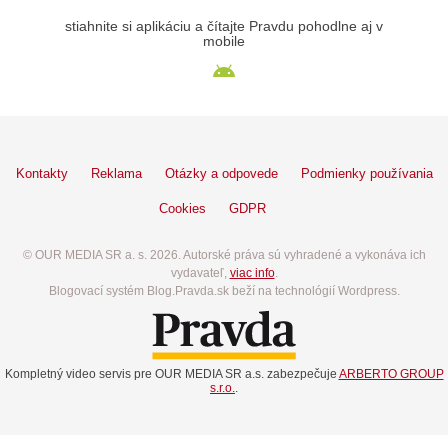
stiahnite si aplikáciu a čítajte Pravdu pohodlne aj v
mobile
Kontakty
Reklama
Otázky a odpovede
Podmienky používania
Cookies
GDPR
© OUR MEDIA SR a. s. 2026. Autorské práva sú vyhradené a vykonáva ich
vydavateľ,
viac info
.
Blogovací systém Blog.Pravda.sk beží na technológií Wordpress.
Kompletný video servis pre OUR MEDIA SR a.s. zabezpečuje
ARBERTO GROUP
s.r.o.
.