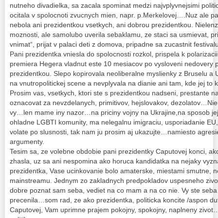
nutneho divadielka, sa zacala spominat medzi najvplyvnejsimi polit
ocitala v spolocnoti zvucnych mien, napr. p.Merkelovej….Nuz ale p
nebola ani prezidentkou vsetkych, ani dobrou prezidentkou. Nielen
moznosti, ale samolubo uverila sebaklamu, ze staci sa usmievat, pri
vnimat“, prijat v palaci deti z domova, pripadne sa zucastnit festiva
Pani prezidentka vniesla do spolocnosti rozkol, prispela k polarizaci
premiera Hegera vladnut este 10 mesiacov po vysloveni nedovery 
prezidentkou. Slepo kopirovala neoliberalne myslienky z Bruselu a 
na vnutropolitickej scene a nevplyvala na dianie ani tam, kde jej to
Prosim vas, vsetkych, ktori ste s prezidentkou nadseni, prestante n
oznacovat za nevzdelanych, primitivov, hejslovakov, dezolatov…Nie
vy…len mame iny nazor…na priciny vojny na Ukrajine,na sposob jej
ohladne LGBTI komunity, ma nelegalnu imigraciu, usporiadanie EU,
volate po slusnosti, tak nam ju prosim aj ukazujte…namiesto agresi
argumenty.
Tesim sa, ze volebne obdobie pani prezidentky Caputovej konci, ako 
zhasla, uz sa ani nespomina ako horuca kandidatka na nejaky vyzn
prezidentka, Vase ucinkovanie bolo amaterske, miestami smutne, n
mainstreamu. Jednym zo zakladnych predpokladov uspesneho zivota
dobre poznat sam seba, vediet na co mam a na co nie. Vy ste seba 
precenila…som rad, ze ako prezidentka, politicka koncite /aspon du
Caputovej, Vam uprimne prajem pokojny, spokojny, naplneny zivot