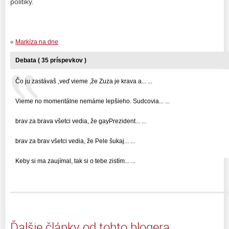
politiky.
«
Markíza na dne
Debata ( 35 príspevkov )
Čo ju zastávaš ,veď vieme ,že Zuza je krava a... ...
Vieme no momentálne nemáme lepšieho. Sudcovia... ...
brav za brava všetci vedia, že gayPrezident... ...
brav za brav všetci vedia, že Pele šukaj... ...
Keby si ma zaujímal, tak si o tebe zistím... ...
Ďalšie články od tohto blogera