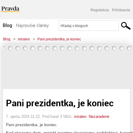
Registrácia
Prihlásenie
Blog
Najnovšie články
Najčítanejšie články
Blog
>
miralen
>
Pani prezidentka, je koniec
Najkomentovanejšie články
Zoznam blogov
Komerčné blogy
Pani prezidentka, je koniec
7. apríla 2024 11:22
, Prečítané 3 582x,
miralen
,
Nezaradené
Pani prezidentka, je koniec.
Ked staviame dom, projekt zverime skusenemu architektovi, kurenie 