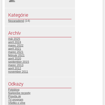
Kategórie
Nezaradené
(14)
Archív
máj 2025
apríl 2024
marec 2022
apríl 2021
marec 2021
február 2021
apríl 2020
september 2015
marec 2013
apríl 2012
november 2011
Odkazy
Fotoblog
Najlepšie recepty
Pravda.sk
TV program
Všetko o víne