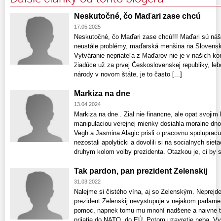
Neskutočné, čo Maďari zase chcú
17.05.2025
Neskutočné, čo Maďari zase chcú!!! Maďari sú ná
neustále problémy, maďarská menšina na Slovensk
Vytváranie nepriateľa z Maďarov nie je v našich ko
žiadúce už za prvej Československej republiky, le
národy v novom štáte, je to často [...]
Markíza na dne
13.04.2024
Markiza na dne . Zial nie financne, ale opat svojim
manipulaciou verejnej mienky dosiahla moralne dno.
Vegh a Jasmina Alagic prisli o pracovnu spoluprac
nezostali apolyticki a dovolili si na socialnych siet
druhym kolom volby prezidenta. Otazkou je, ci by sa
Tak pardon, pan prezident Zelenskij
31.03.2022
Nalejme si čistého vína, aj so Zelenským. Neprejde
prezident Zelenskij nevystupuje v nejakom parlame
pomoc, napriek tomu mu mnohí nadšene a naivne tl
prijatie do NATO, do EÚ. Potom uzavretie neba. Vy